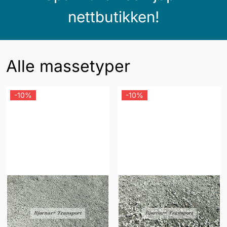
nettbutikken!
Alle massetyper
-10%
-10%