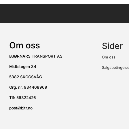
Om oss
Sider
BJØRNARS TRANSPORT AS
Om oss
Midtstegen 34
Salgsbetingelse
5382 SKOGSVÅG
Org. nr. 934408969
Tlf:
56322426
post@bjtr.no