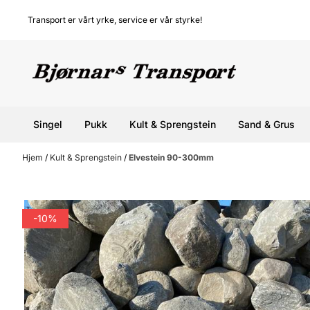
Hopp til innhold
Transport er vårt yrke, service er vår styrke!
Singel
Pukk
Kult & Sprengstein
Sand & Grus
Hjem
/
Kult & Sprengstein
/
Elvestein 90-300mm
-10%