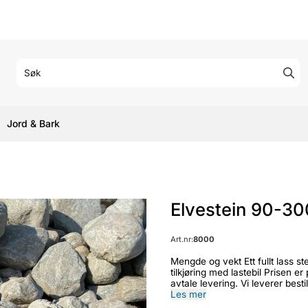
Jord & Bark
Elvestein 90-
Art.nr:
8000
Mengde og vekt Ett fullt lass stein, singel, gru, sand, pukk er 9 M3 / 13 tonn. Prisen inkluderer
tilkjøring med lastebil Prisen er per lass tilkjørt masse. Vår sjåfør tar kontakt med kunde for å
avtale levering. Vi leverer bestilte produkt
grabb Ved levering med grabb tar vi forbehold for ønsket plassering. Rekkevidde påvirkes av
Les mer
strømlinjer, bygninger, mulighet