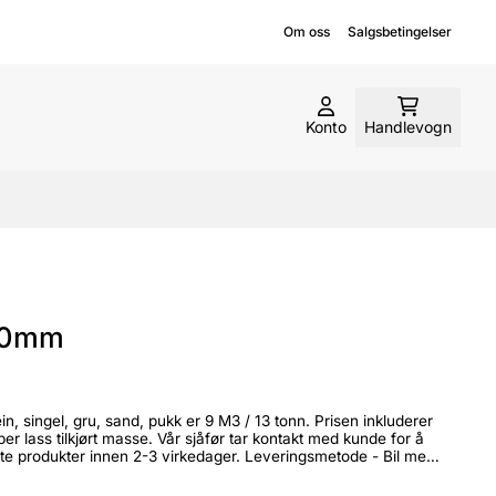
Om oss
Salgsbetingelser
Konto
Handlevogn
300mm
er innen 2-3 virkedager. Leveringsmetode - Bil med
er for plassering av støttelabber, kran osv.