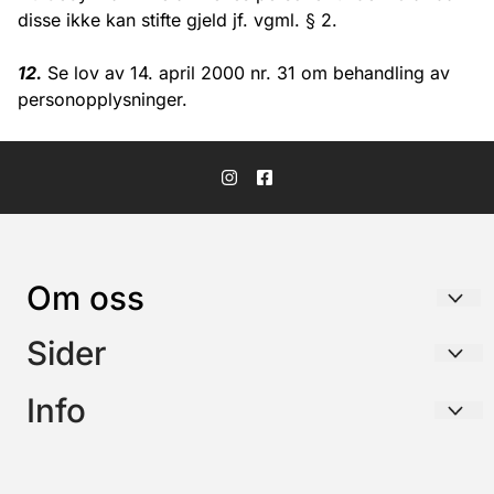
disse ikke kan stifte gjeld jf. vgml. § 2.
12.
Se lov av 14. april 2000 nr. 31 om behandling av
personopplysninger.
Om oss
BJØRNARS TRANSPORT AS
Sider
Midtstegen 34
Om oss
Info
5382 SKOGSVÅG
Salgsbetingelser
Om oss
Org. nr. 934408969
Salgsbetingelser