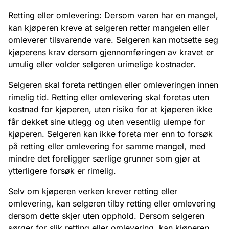
Retting eller omlevering: Dersom varen har en mangel,
kan kjøperen kreve at selgeren retter mangelen eller
omleverer tilsvarende vare. Selgeren kan motsette seg
kjøperens krav dersom gjennomføringen av kravet er
umulig eller volder selgeren urimelige kostnader.
Selgeren skal foreta rettingen eller omleveringen innen
rimelig tid. Retting eller omlevering skal foretas uten
kostnad for kjøperen, uten risiko for at kjøperen ikke
får dekket sine utlegg og uten vesentlig ulempe for
kjøperen. Selgeren kan ikke foreta mer enn to forsøk
på retting eller omlevering for samme mangel, med
mindre det foreligger særlige grunner som gjør at
ytterligere forsøk er rimelig.
Selv om kjøperen verken krever retting eller
omlevering, kan selgeren tilby retting eller omlevering
dersom dette skjer uten opphold. Dersom selgeren
sørger for slik retting eller omlevering, kan kjøperen