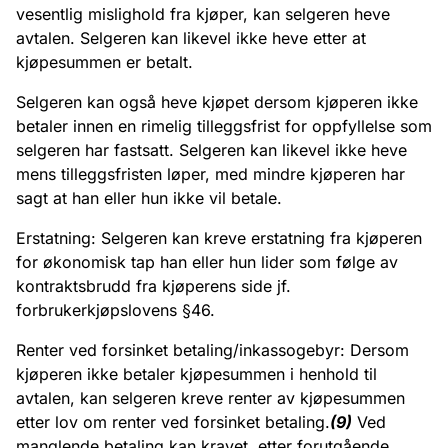
vesentlig mislighold fra kjøper, kan selgeren heve
avtalen. Selgeren kan likevel ikke heve etter at
kjøpesummen er betalt.
Selgeren kan også heve kjøpet dersom kjøperen ikke
betaler innen en rimelig tilleggsfrist for oppfyllelse som
selgeren har fastsatt. Selgeren kan likevel ikke heve
mens tilleggsfristen løper, med mindre kjøperen har
sagt at han eller hun ikke vil betale.
Erstatning: Selgeren kan kreve erstatning fra kjøperen
for økonomisk tap han eller hun lider som følge av
kontraktsbrudd fra kjøperens side jf.
forbrukerkjøpslovens §46.
Renter ved forsinket betaling/inkassogebyr: Dersom
kjøperen ikke betaler kjøpesummen i henhold til
avtalen, kan selgeren kreve renter av kjøpesummen
etter lov om renter ved forsinket betaling.
(9)
Ved
manglende betaling kan kravet, etter forutgående