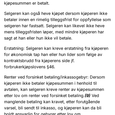
kjøpesummen er betalt.
Selgeren kan også heve kjøpet dersom kjøperen ikke
betaler innen en rimelig tilleggsfrist for oppfyllelse som
selgeren har fastsatt. Selgeren kan likevel ikke heve
mens tilleggsfristen løper, med mindre kjøperen har
sagt at han eller hun ikke vil betale.
Erstatning: Selgeren kan kreve erstatning fra kjøperen
for økonomisk tap han eller hun lider som følge av
kontraktsbrudd fra kjøperens side jf.
forbrukerkjøpslovens §46.
Renter ved forsinket betaling/inkassogebyr: Dersom
kjøperen ikke betaler kjøpesummen i henhold til
avtalen, kan selgeren kreve renter av kjøpesummen
etter lov om renter ved forsinket betaling.
(9)
Ved
manglende betaling kan kravet, etter forutgående
varsel, bli sendt til inkasso, og kjøperen kan da bli
holdt ansvarlig for gebyrer etter lov om